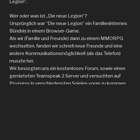
Legion“.
Wer oder was ist „Die neue Legion“?
Ursprünglich war “Die neue Legion” ein Familieninternes
Bündnis in einem Browser-Game.
Als wir (Familie und Freunde) dann zu einem MMORPG
wechselten, fanden wir schnell neue Freunde und eine
andere Kommunikationsmöglichkeit (als das Telefon)
musste her.
Wir besorgten uns ein kostenloses Forum, sowie einen
gemieteten Teamspeak 2 Server und versuchten auf
Progress in verschiedensten Spielen voran zu kommen.
Dabei bauten wir, mal mehr mal weniger erfolgreich, eine
angenehme und familiäre Umgebung auf.
Nach einigen Upgrades unserer Kommunikation (eigener
Server, Homepage, Facebook Seite, Youtube Kanal,
Teamspeak 3 sowie Discord), arbeiteten wir verstärkt an
unserer Freizeit Community.
Viele Mitglieder haben uns über die Jahre begleitet,